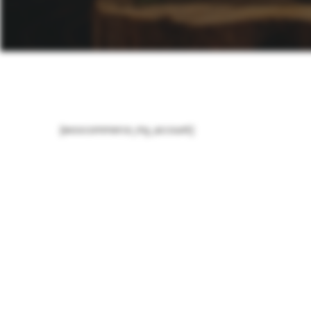
[woocommerce_my_account]